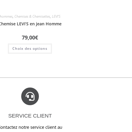
hommes
,
Chemises & Chemisettes
,
LEVI'S
Chemise LEVI’S en jean Homme
79,00
€
Choix des options
SERVICE CLIENT
ontactez notre service client au