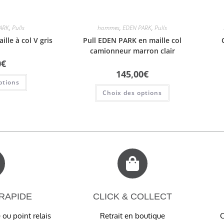
ARK
,
Pulls
hommes
,
EDEN PARK
,
Pulls
lle à col V gris
Pull EDEN PARK en maille col
camionneur marron clair
0
€
145,00
€
ptions
Choix des options
 RAPIDE
CLICK & COLLECT
 ou point relais
Retrait en boutique
C