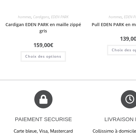
hommes
,
Cardigans
,
EDEN PARK
hommes
,
EDEN P
Cardigan EDEN PARK en maille zippé
Pull EDEN PARK en mai
gris
139,0
159,00
€
Choix des o
Choix des options
PAIEMENT SECURISE
LIVRAISON
Carte bleue, Visa, Mastercard
Collissimo à domicile