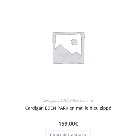
Cardigans
,
EDEN PARK
,
hommes
Cardigan EDEN PARK en maille bleu zippé
159,00
€
Choix des options