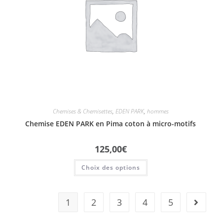
Chemises & Chemisettes
,
EDEN PARK
,
hommes
Chemise EDEN PARK en Pima coton à micro-motifs
125,00
€
Choix des options
1
2
3
4
5