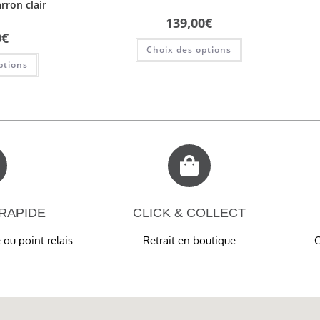
ron clair
139,00
€
0
€
Choix des options
ptions
 RAPIDE
CLICK & COLLECT
 ou point relais
Retrait en boutique
C