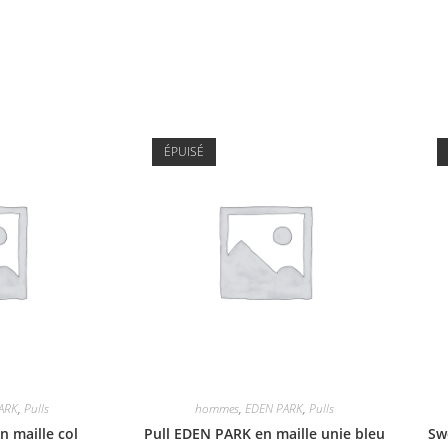
ÉPUISÉ
ARK
,
Pulls
hommes
,
EDEN PARK
,
Pulls
n maille col
Pull EDEN PARK en maille unie bleu
Sw