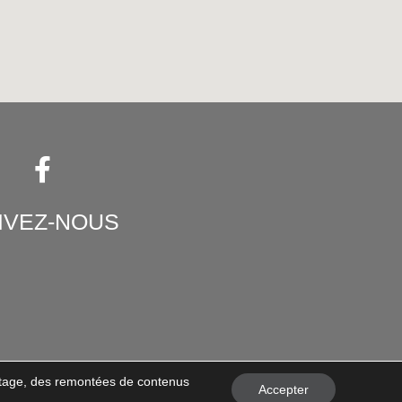
IVEZ-NOUS
artage, des remontées de contenus
Accepter
D
Retour et remboursement
CGV