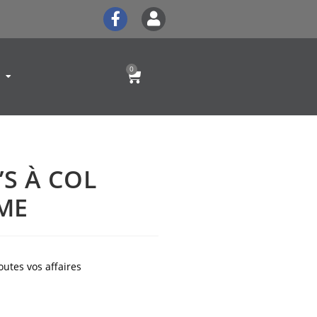
0
’S À COL
ME
outes vos affaires