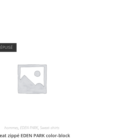
ÉPUISÉ
hommes
,
EDEN PARK
,
Sweat-shirts
eat zippé EDEN PARK color-block