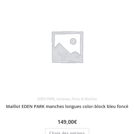
EDEN PARK
,
hommes
,
Polos & Maillots
Maillot EDEN PARK manches longues color-block bleu foncé
149,00
€
Choix des options