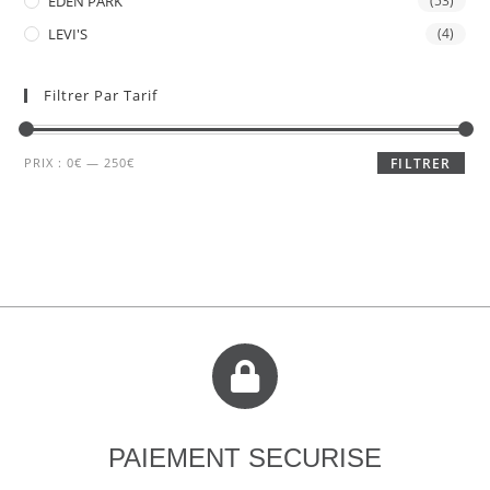
EDEN PARK
(53)
LEVI'S
(4)
Filtrer Par Tarif
PRIX :
0€
—
250€
FILTRER
PAIEMENT SECURISE