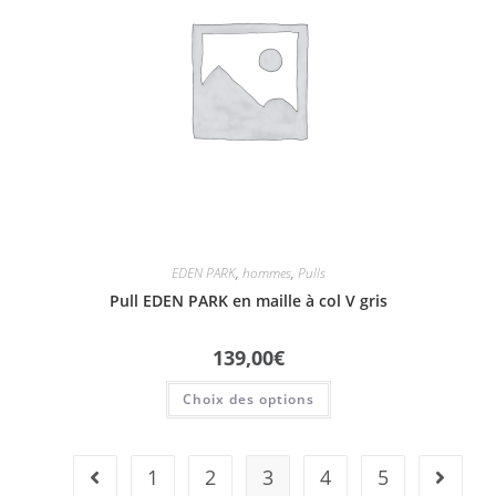
EDEN PARK
,
hommes
,
Pulls
Pull EDEN PARK en maille à col V gris
139,00
€
Choix des options
1
2
3
4
5