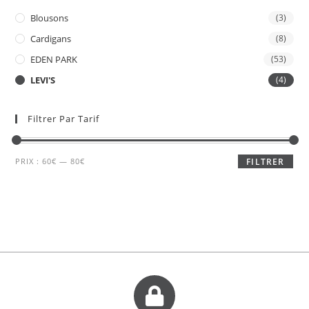
Blousons
(3)
Cardigans
(8)
EDEN PARK
(53)
LEVI'S
(4)
Filtrer Par Tarif
PRIX :
60€
—
80€
FILTRER