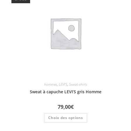
hommes
,
LEVI'S
,
Sweat-shirts
Sweat à capuche LEVI’S gris Homme
79,00
€
Choix des options