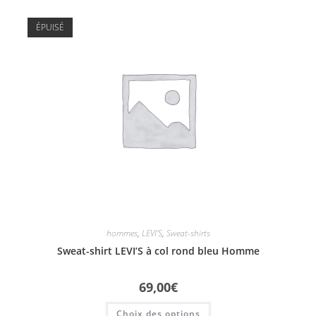
ÉPUISÉ
hommes
,
LEVI'S
,
Sweat-shirts
Sweat-shirt LEVI’S à col rond bleu Homme
69,00
€
Choix des options