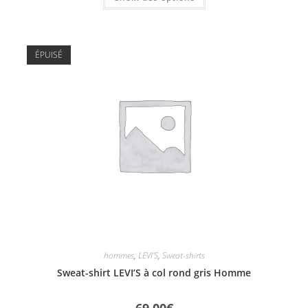
ÉPUISÉ
hommes
,
LEVI'S
,
Sweat-shirts
Sweat-shirt LEVI’S à col rond gris Homme