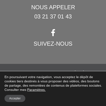
NOUS APPELER
03 21 37 01 43
SUIVEZ-NOUS
© 2021 MARCHAND FRERES – TOUS DROITS RÉSERVÉS
En poursuivant votre navigation, vous acceptez le dépôt de
Contact
Mentions légales
RGPD
Retour et remboursement
cookies tiers destinés à vous proposer des vidéos, des boutons
de partage, des remontées de contenus de plateformes sociales.
CGV
Consulter mes
Paramètres.
Accepter